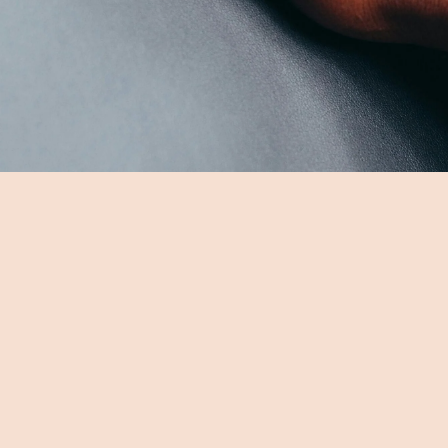
Beauté des mains et des pieds
De la manucure parfaite aux soins des pieds
revitalisants, chaque geste est pensé pour sublimer
votre beauté. Découvrez en images la précision et la
douceur de nos prestations esthétiques, réalisées
avec le plus grand soin directement chez vous.